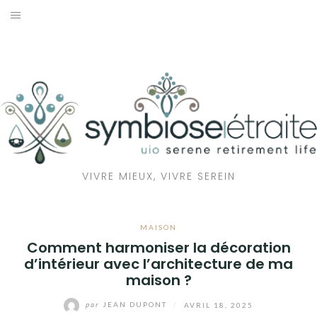
Aller
au
RETRAITE
contenu
BIEN-ÊTRE
SANTÉ
MAISON
VIVRE MIEUX, VIVRE SEREIN
ÉCOLOGIE
MAISON
Comment harmoniser la décoration
d’intérieur avec l’architecture de ma
maison ?
par
JEAN DUPONT
/
AVRIL 18, 2025