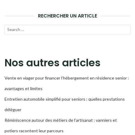
RECHERCHER UN ARTICLE
Recherche
LANC
pour :
LA
RECH
Nos autres articles
Vente en viager pour financer l’hébergement en résidence senior :
avantages et limites
Entretien automobile simplifié pour seniors : quelles prestations
déléguer
Réminiscence autour des métiers de l’artisanat : vanniers et
potiers racontent leur parcours