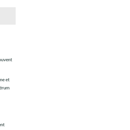
souvent
ne et
sérum
ent