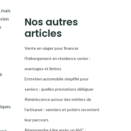
LA
, mais
RECHERCHE
Nos autres
ssion
n
articles
Vente en viager pour financer
l’hébergement en résidence senior :
avantages et limites
lé
Entretien automobile simplifié pour
seniors : quelles prestations déléguer
Réminiscence autour des métiers de
iques.
l’artisanat : vanniers et potiers racontent
leur parcours
Réapprendre à lire après un AVC :
cné.