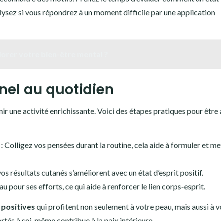
alysez si vous répondrez à un moment difficile par une application
orer votre bien-être mental ?
nel au quotidien
nir une activité enrichissante. Voici des étapes pratiques pour être 
: Colligez vos pensées durant la routine, cela aide à formuler et me
os résultats cutanés s’améliorent avec un état d’esprit positif.
 pour ses efforts, ce qui aide à renforcer le lien corps-esprit.
 positives
qui profitent non seulement à votre peau, mais aussi à v
rtés à soi-même contribue à la paix intérieure.