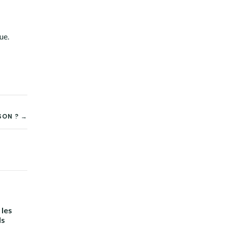
ue.
SON ? →
 les
ls