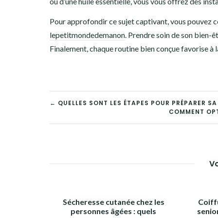
ou d’une huile essentielle, vous vous offrez des inst
Pour approfondir ce sujet captivant, vous pouvez co
lepetitmondedemanon
. Prendre soin de son bien-ê
Finalement, chaque routine bien conçue favorise à la
NAVIGATION
← QUELLES SONT LES ÉTAPES POUR PRÉPARER S
COMMENT OPT
DE
L’ARTICLE
Vo
Sécheresse cutanée chez les
Coiff
personnes âgées : quels
senio