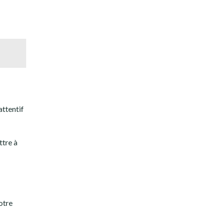
attentif
ttre à
otre