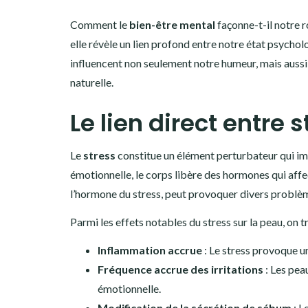
Comment le
bien-être mental
façonne-t-il notre r
elle révèle un lien profond entre notre état psychol
influencent non seulement notre humeur, mais aussi
naturelle.
Le lien direct entre 
Le
stress
constitue un élément perturbateur qui im
émotionnelle, le corps libère des hormones qui affect
l’hormone du stress, peut provoquer divers problè
Parmi les effets notables du stress sur la peau, on t
Inflammation accrue
: Le stress provoque u
Fréquence accrue des irritations
: Les pea
émotionnelle.
Modification de la sécrétion de sébum
: L