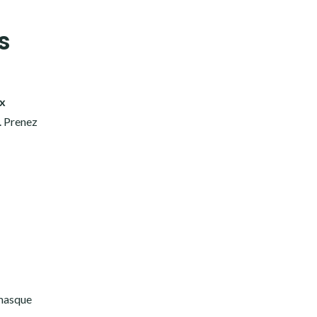
s
x
. Prenez
 masque