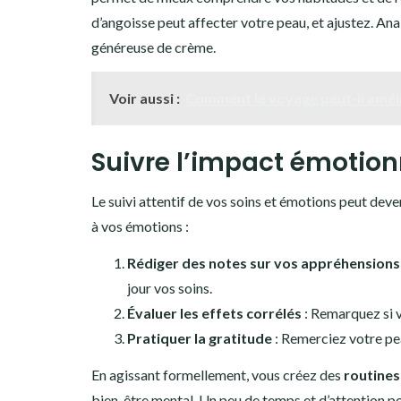
d’angoisse peut affecter votre peau, et ajustez. An
généreuse de crème.
Voir aussi :
Comment le voyage peut-il améli
Suivre l’impact émotion
Le suivi attentif de vos soins et émotions peut deve
à vos émotions :
Rédiger des notes sur vos appréhensions
jour vos soins.
Évaluer les effets corrélés
: Remarquez si v
Pratiquer la gratitude
: Remerciez votre peau
En agissant formellement, vous créez des
routines
bien-être mental. Un peu de temps et d’attention po