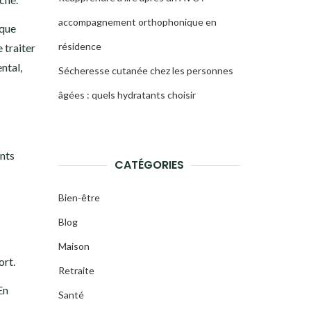
accompagnement orthophonique en
 que
résidence
e traiter
ntal,
Sécheresse cutanée chez les personnes
âgées : quels hydratants choisir
ants
CATÉGORIES
Bien-être
Blog
Maison
ort.
Retraite
 En
Santé