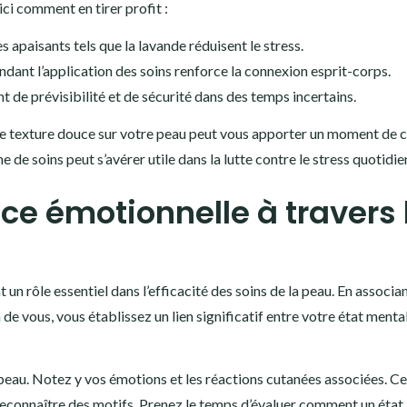
ici comment en tirer profit :
s apaisants tels que la lavande réduisent le stress.
dant l’application des soins renforce la connexion esprit-corps.
t de prévisibilité et de sécurité dans des temps incertains.
’une texture douce sur votre peau peut vous apporter un moment de 
 de soins peut s’avérer utile dans la lutte contre le stress quotidie
ce émotionnelle à travers 
n rôle essentiel dans l’efficacité des soins de la peau. En associa
de vous, vous établissez un lien significatif entre votre état mental
 la peau. Notez y vos émotions et les réactions cutanées associées. Ce
connaître des motifs. Prenez le temps d’évaluer comment un état