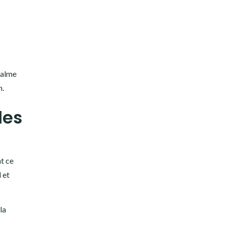
calme
n.
les
nt ce
 et
la