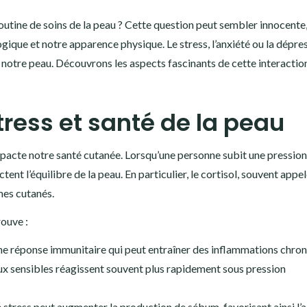
outine de soins de la peau ? Cette question peut sembler innocente
ogique et notre apparence physique. Le stress, l’anxiété ou la dépre
 notre peau. Découvrons les aspects fascinants de cette interactio
stress et santé de la peau
pacte notre santé cutanée. Lorsqu’une personne subit une pression
ent l’équilibre de la peau. En particulier, le cortisol, souvent appe
mes cutanés.
rouve :
ne réponse immunitaire qui peut entraîner des inflammations chron
ux sensibles réagissent souvent plus rapidement sous pression
e stress peut augmenter la production de sébum, favorisant ainsi l’a