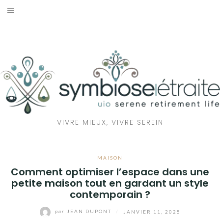
Aller
au
RETRAITE
contenu
BIEN-ÊTRE
SANTÉ
MAISON
VIVRE MIEUX, VIVRE SEREIN
ÉCOLOGIE
MAISON
Comment optimiser l’espace dans une
petite maison tout en gardant un style
contemporain ?
par
JEAN DUPONT
/
JANVIER 11, 2025