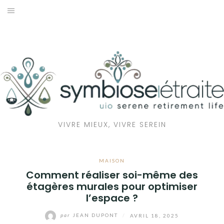
Aller
au
RETRAITE
contenu
BIEN-ÊTRE
SANTÉ
MAISON
VIVRE MIEUX, VIVRE SEREIN
ÉCOLOGIE
MAISON
Comment réaliser soi-même des
étagères murales pour optimiser
l’espace ?
par
JEAN DUPONT
/
AVRIL 18, 2025