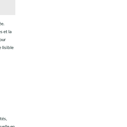
ée.
s et la
pour
lisible
tés,
uelle en