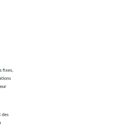
 fixes,
ations
leur
t des
a