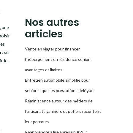
LA
t
RECHERCHE
Nos autres
, une
articles
hoisir
les
Vente en viager pour financer
nt
sur
l’hébergement en résidence senior :
r le
avantages et limites
Entretien automobile simplifié pour
seniors : quelles prestations déléguer
Réminiscence autour des métiers de
l’artisanat : vanniers et potiers racontent
leur parcours
s
Réapprendre à lire après un AVC :