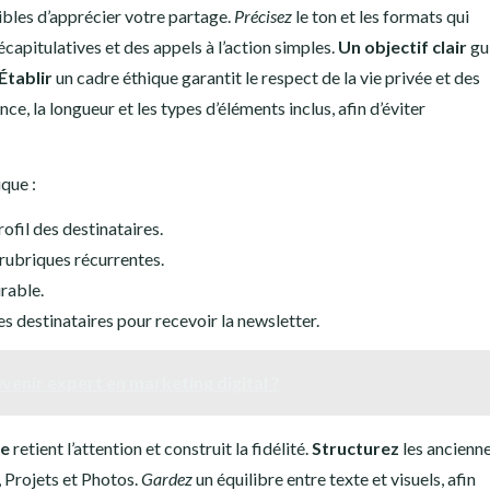
tibles d’apprécier votre partage.
Précisez
le ton et les formats qui
écapitulatives et des appels à l’action simples.
Un objectif clair
gui
Établir
un cadre éthique garantit le respect de la vie privée et des
nce, la longueur et les types d’éléments inclus, afin d’éviter
ique :
profil des destinataires.
es rubriques récurrentes.
rable.
es destinataires pour recevoir la newsletter.
venir expert en marketing digital ?
se
retient l’attention et construit la fidélité.
Structurez
les ancienn
, Projets et Photos.
Gardez
un équilibre entre texte et visuels, afin