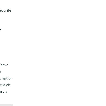
sécurité
r
’envoi
e
cription
 la vie
n via