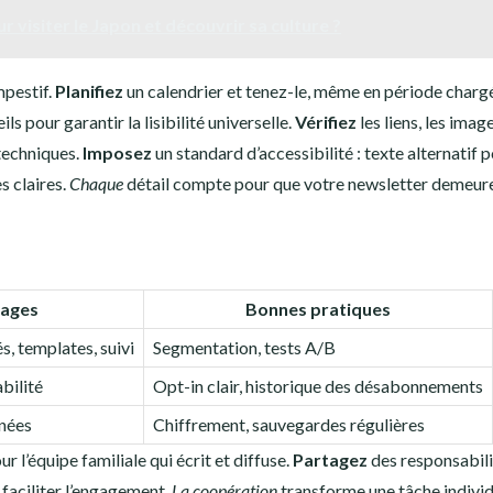
r visiter le Japon et découvrir sa culture ?
mpestif.
Planifiez
un calendrier et tenez-le, même en période charg
ls pour garantir la lisibilité universelle.
Vérifiez
les liens, les image
 techniques.
Imposez
un standard d’accessibilité : texte alternatif 
s claires.
Chaque
détail compte pour que votre newsletter demeure 
ages
Bonnes pratiques
, templates, suivi
Segmentation, tests A/B
bilité
Opt-in clair, historique des désabonnements
nées
Chiffrement, sauvegardes régulières
 l’équipe familiale qui écrit et diffuse.
Partagez
des responsabili
 faciliter l’engagement.
La coopération
transforme une tâche individ