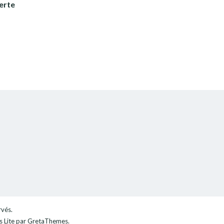
erte
rvés.
 Lite
par GretaThemes.