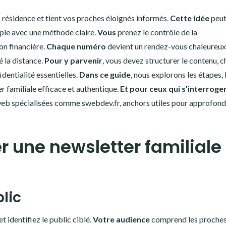
a résidence et tient vos proches éloignés informés.
Cette idée
peu
mple avec une méthode claire.
Vous
prenez le contrôle de la
n financière.
Chaque numéro
devient un rendez-vous chaleureux
 la distance.
Pour y parvenir
, vous devez structurer le contenu, c
identialité essentielles.
Dans ce guide
, nous explorons les étapes, 
r familiale efficace et authentique.
Et pour ceux qui s’interroge
 web spécialisées comme
swebdev.fr
, anchors utiles pour approfondi
r une newsletter familiale
blic
t identifiez le public ciblé.
Votre audience
comprend les proche