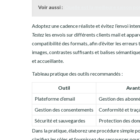
Voir aussi :
Quelle est la meilleure saison pou
Adoptez une cadence réaliste et évitez l’envoi inte
Testez
les envois sur différents clients mail et apparei
compatibilité des formats, afin d’éviter les erreurs
images, contrastes suffisants et balises sémantique
et accueillante.
Tableau pratique des outils recommandés :
Outil
Avant
Plateforme d’email
Gestion des abonnés
Gestion des consentements
Conformité et traça
Sécurité et sauvegardes
Protection des don
Dans la pratique, élaborez une procédure simple pour
clarifiez les rôles et fournissez des ressources pour