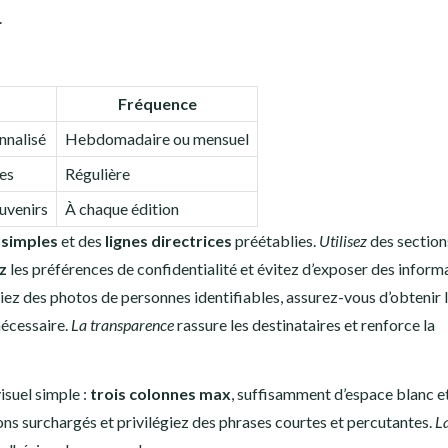
.
Fréquence
nnalisé
Hebdomadaire ou mensuel
es
Régulière
uvenirs
À chaque édition
 simples
et des
lignes directrices
préétablies.
Utilisez
des sections
z
les préférences de confidentialité et évitez d’exposer des inform
ez des photos de personnes identifiables, assurez-vous d’obtenir 
nécessaire.
La transparence
rassure les destinataires et renforce la
isuel simple :
trois colonnes max
, suffisamment d’espace blanc e
ons surchargés et privilégiez des phrases courtes et percutantes.
L