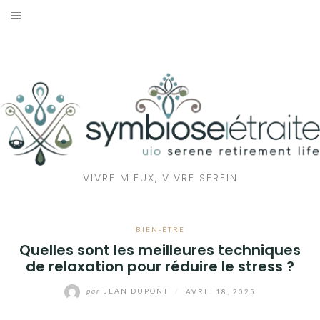
Aller
au
RETRAITE
contenu
BIEN-ÊTRE
SANTÉ
MAISON
VIVRE MIEUX, VIVRE SEREIN
ÉCOLOGIE
BIEN-ÊTRE
Quelles sont les meilleures techniques
de relaxation pour réduire le stress ?
par
JEAN DUPONT
/
AVRIL 18, 2025