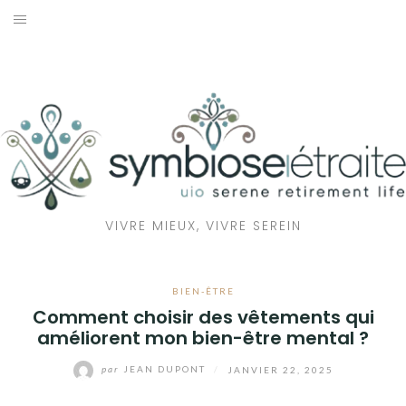
Aller
au
RETRAITE
contenu
BIEN-ÊTRE
SANTÉ
MAISON
VIVRE MIEUX, VIVRE SEREIN
ÉCOLOGIE
BIEN-ÊTRE
Comment choisir des vêtements qui
améliorent mon bien-être mental ?
par
JEAN DUPONT
/
JANVIER 22, 2025