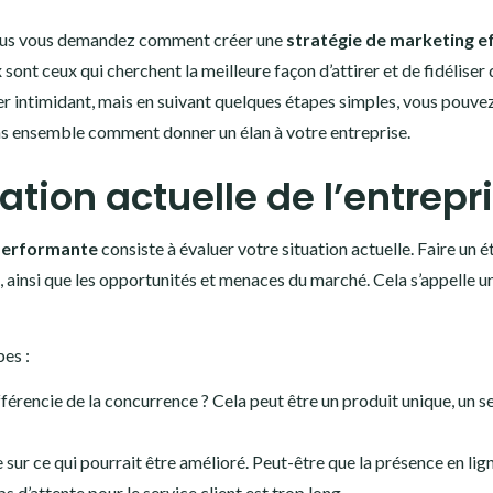
 vous vous demandez comment créer une
stratégie de marketing ef
ont ceux qui cherchent la meilleure façon d’attirer et de fidéliser
ler intimidant, mais en suivant quelques étapes simples, vous pouve
 ensemble comment donner un élan à votre entreprise.
ation actuelle de l’entrepr
 performante
consiste à évaluer votre situation actuelle. Faire un é
s, ainsi que les opportunités et menaces du marché. Cela s’appelle u
es :
fférencie de la concurrence ? Cela peut être un produit unique, un s
 sur ce qui pourrait être amélioré. Peut-être que la présence en lig
s d’attente pour le service client est trop long.