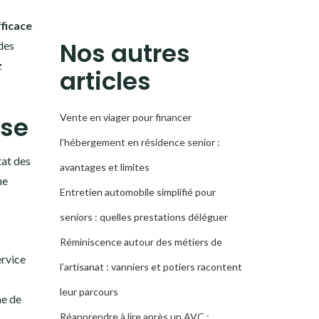
LA
ficace
RECHERCHE
Nos autres
 des
z
articles
ise
Vente en viager pour financer
l’hébergement en résidence senior :
tat des
avantages et limites
ne
Entretien automobile simplifié pour
seniors : quelles prestations déléguer
Réminiscence autour des métiers de
ervice
l’artisanat : vanniers et potiers racontent
leur parcours
ne de
Réapprendre à lire après un AVC :