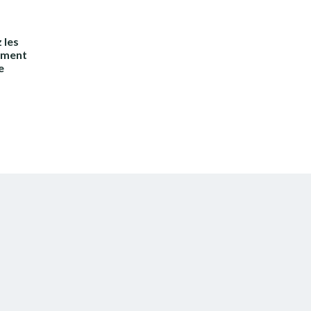
 les
ement
e