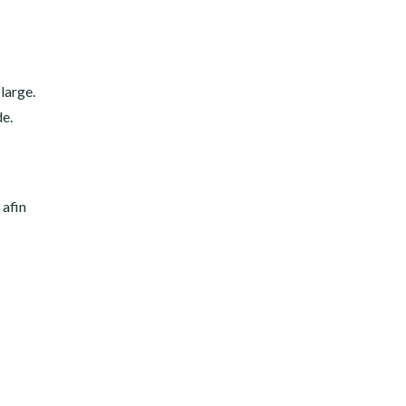
large.
e.
, afin