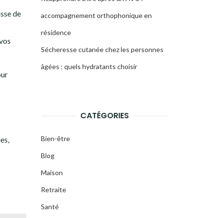
usse de
accompagnement orthophonique en
résidence
 vos
Sécheresse cutanée chez les personnes
âgées : quels hydratants choisir
our
CATÉGORIES
Bien-être
es,
Blog
Maison
Retraite
Santé