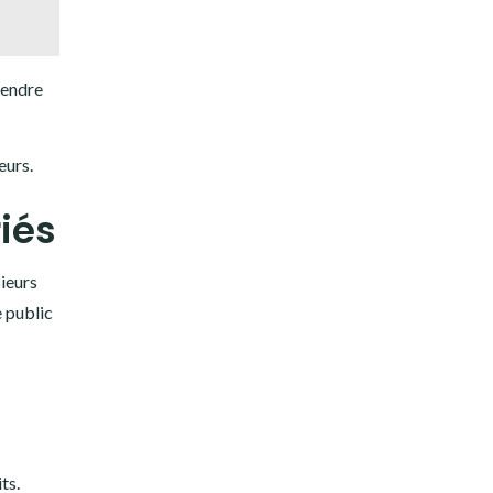
rendre
eurs.
iés
sieurs
e public
ts.