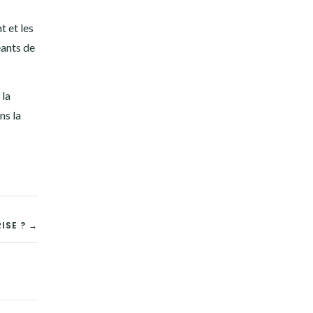
t et les
eants de
 la
ns la
ISE ? →