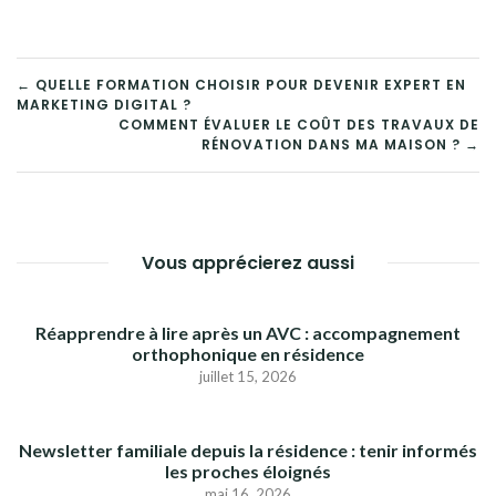
NAVIGATION
← QUELLE FORMATION CHOISIR POUR DEVENIR EXPERT EN
MARKETING DIGITAL ?
DE
COMMENT ÉVALUER LE COÛT DES TRAVAUX DE
RÉNOVATION DANS MA MAISON ? →
L’ARTICLE
Vous apprécierez aussi
Réapprendre à lire après un AVC : accompagnement
orthophonique en résidence
juillet 15, 2026
Newsletter familiale depuis la résidence : tenir informés
les proches éloignés
mai 16, 2026