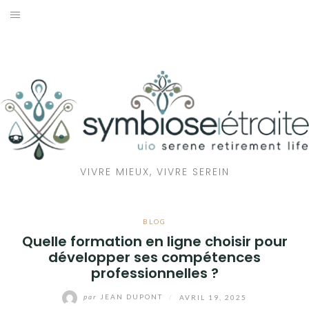
Aller
au
RETRAITE
contenu
BIEN-ÊTRE
SANTÉ
MAISON
VIVRE MIEUX, VIVRE SEREIN
ÉCOLOGIE
BLOG
Quelle formation en ligne choisir pour
développer ses compétences
professionnelles ?
par
JEAN DUPONT
/
AVRIL 19, 2025