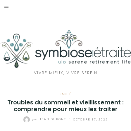
Aller
au
RETRAITE
contenu
BIEN-ÊTRE
SANTÉ
MAISON
VIVRE MIEUX, VIVRE SEREIN
ÉCOLOGIE
SANTÉ
Troubles du sommeil et vieillissement :
comprendre pour mieux les traiter
par
JEAN DUPONT
/
OCTOBRE 17, 2025